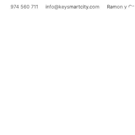
974 560 711
info@keysmartcity.com
Ramon y Caj